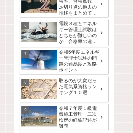
格率、合格点数、
足切り点の過去の
推移をまとめて公
開！
電験３種とエネル
ギー管理士試験は
どちらが難しいの
か 合格率の違い
は取りやすさの違
令和6年度エネルギ
い
ー管理士試験の問
題の難易度と攻略
ポイント
取るのが大変だっ
た電気系資格ラン
キング１０選
令和７年度１級電
気施工管理 二次
検定の経験記述が
難問