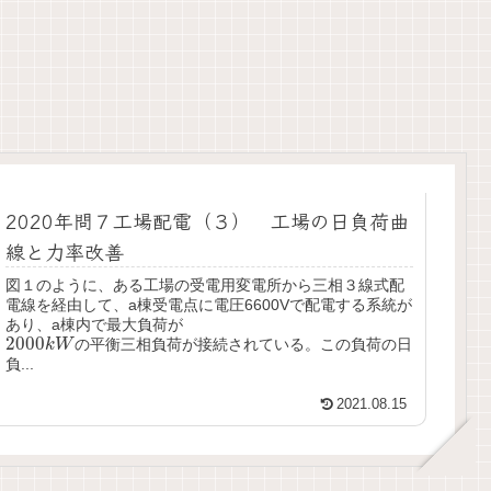
2020年問７工場配電（３） 工場の日負荷曲
線と力率改善
図１のように、ある工場の受電用変電所から三相３線式配
電線を経由して、a棟受電点に電圧6600Vで配電する系統が
あり、a棟内で最大負荷が
2000
k
W
2000
の平衡三相負荷が接続されている。この負荷の日
k
W
負...
2021.08.15