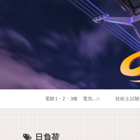
電験1・2・3種 電気系資格
技術士試験
日負荷