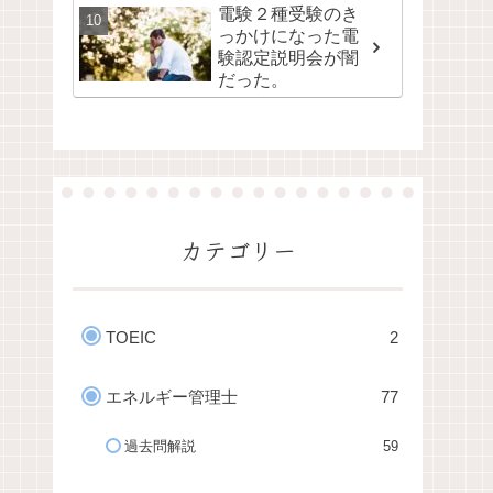
電験２種受験のき
っかけになった電
験認定説明会が闇
だった。
カテゴリー
TOEIC
2
エネルギー管理士
77
過去問解説
59