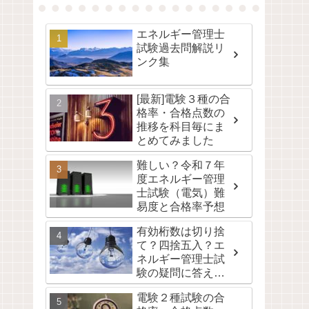
エネルギー管理士
試験過去問解説リ
ンク集
[最新]電験３種の合
格率・合格点数の
推移を科目毎にま
とめてみました
難しい？令和７年
度エネルギー管理
士試験（電気）難
易度と合格率予想
有効桁数は切り捨
て？四捨五入？エ
ネルギー管理士試
験の疑問に答えま
す。
電験２種試験の合