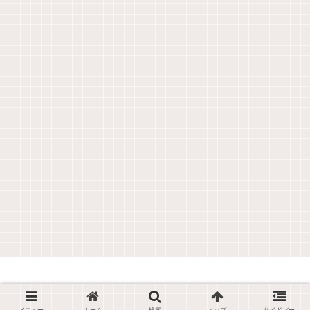
© 2019 学びなおしの４０代でも難関資格を取ろう！.