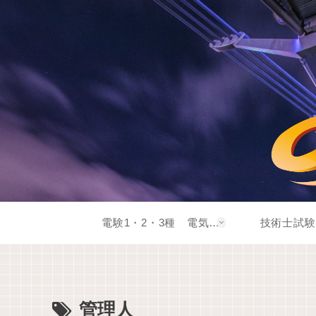
電験1・2・3種 電気系資格
技術士試験
管理人