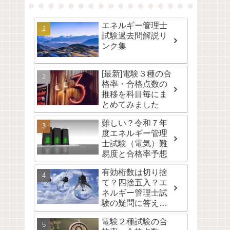
エネルギー管理士
試験過去問解説リ
ンク集
[最新]電験３種の合
格率・合格点数の
推移を科目毎にま
とめてみました
難しい？令和７年
度エネルギー管理
士試験（電気）難
易度と合格率予想
有効桁数は切り捨
て？四捨五入？エ
ネルギー管理士試
験の疑問に答えま
す。
電験２種試験の合