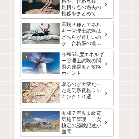
格率、合格点数、
足切り点の過去の
推移をまとめて公
開！
電験３種とエネル
ギー管理士試験は
どちらが難しいの
か 合格率の違い
は取りやすさの違
令和6年度エネルギ
い
ー管理士試験の問
題の難易度と攻略
ポイント
取るのが大変だっ
た電気系資格ラン
キング１０選
令和７年度１級電
気施工管理 二次
検定の経験記述が
難問