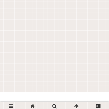
© 2019 学びなおしの４０代でも難関資格を取ろう！.