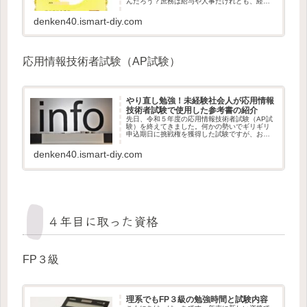
んだろう？庶務は給与や人事だけれども、経理
が行っている会計ってどんなものだろうか。気
になってはいたのですが、そこで用...
denken40.ismart-diy.com
応用情報技術者試験（AP試験）
やり直し勉強！未経験社会人が応用情報
技術者試験で使用した参考書の紹介
先日、令和５年度の応用情報技術者試験（AP試
験）を終えてきました。何かの勢いでギリギリ
申込期日に挑戦権を獲得した試験ですが、お金
がかかっている以上しっかり臨みたいと思いま
す。ただ、情報系を学んでいたの...
denken40.ismart-diy.com
４年目に取った資格
FP３級
理系でもFP３級の勉強時間と試験内容