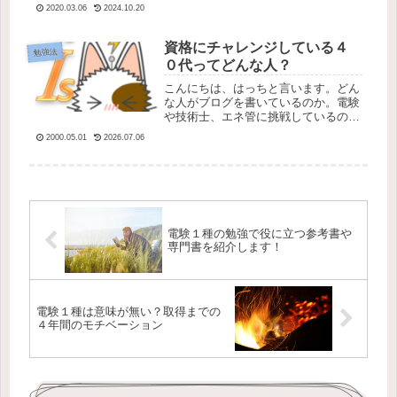
の材料になります。さすがに難しい１
2020.03.06
2024.10.20
種試験ではありますが、ここまで来て
いる方は過去問で勉強する能力をお持
ちのはずです。力試しするためにもぜ
資格にチャレンジしている４
勉強法
ひ...
０代ってどんな人？
こんにちは、はっちと言います。どん
な人がブログを書いているのか。電験
や技術士、エネ管に挑戦しているのか
を少しだけ紹介したいと思います。簡
2000.05.01
2026.07.06
単に言うと、はっち２種電気工事士の
問題もわからなかったアラフォーパパ
です。管理人の略歴電気系ではありま
せ...
電験１種の勉強で役に立つ参考書や
専門書を紹介します！
電験１種は意味が無い？取得までの
４年間のモチベーション