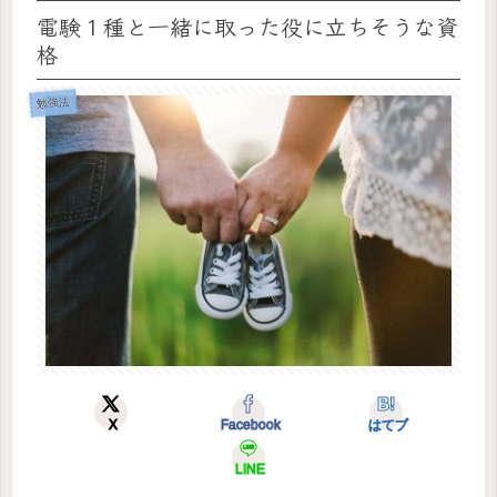
電験１種と一緒に取った役に立ちそうな資
格
勉強法
X
Facebook
はてブ
LINE