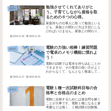
えられてしまうみたいです。できるだ
け良いパフォーマンスを発揮するため
勉強させてくれてありがと
勉強法
の方...
う。子育てしながら資格を取
るための６つの心得。
家庭持ちの仕事人に取って勉強といえ
ども、家族との関わり方は大切にしな
ければいけません。家族との関わり方
も受験の一つとして捉える方が良いで
2019.12.26
2023.11.25
す。ここを上手く関わっていくことで
受験の成功に大きく影響します。受験
勉強を始める前から、受験は始まって
電験の力強い相棒！練習問題
勉強法
い...
で電卓のメモリ機能に慣れよ
う！
電験の試験では電卓を持ち込むことが
できますが、その電卓の使い方がよく
わからなくて、なんとなく敬遠してい
た。という方に、電験の試験で良く出
2019.11.27
2022.05.01
る計算問題をメインに電卓の重要機能
であるメモリ機能を使いこなしていけ
るような記事になることを目指して書
電験１種一次試験科目毎の合
勉強法
き...
格率と合格点のまとめ
電験に合格するためには過去問を解く
ことが大事です。電験１種になると参
考書などは無く、１種試験が試験勉強