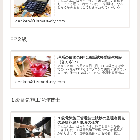
こんにちは、はっちです。年末に新しい資格で
も・・・と思って考えていたＦＰ試験は、なん
となくそのままにしてしまったのですが、やは
りというかなんというか電験１種試験の結果を
見て、再び、はっち何かやらなきゃ...
denken40.ismart-diy.com
FP２級
理系の最後のFP２級紙試験受験体験記
（きんざい）
２０２５年 ５月２５日（日）FP３級とほぼ全
てのFP2級がCBT化（パソコンで実施）されてい
ますが、唯一FP２級の中でも、金融財政事情研
究会が行うFP２級試験だけは、紙での実施がさ
れています。ＦＰ協会...
denken40.ismart-diy.com
１級電気施工管理技士
１級電気施工管理技士試験の監理者視点
の経験記述と勉強の仕方
こんにちは、はっちです。昨年１０月に受検し
てきました、１級電気施工管理技士の合格発表
がありまして、無事受験番号が合格者一覧にあ
りました。＼(^o^)／今回は、非常に勉強のしに