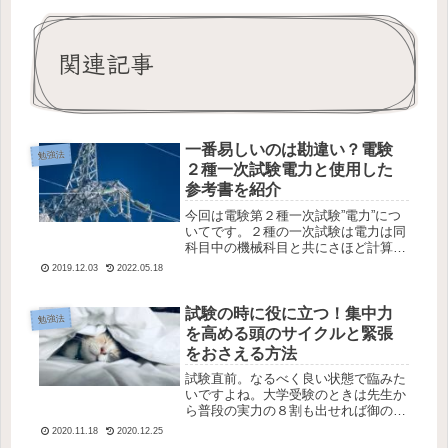
関連記事
一番易しいのは勘違い？電験
勉強法
２種一次試験電力と使用した
参考書を紹介
今回は電験第２種一次試験”電力”につ
いてです。２種の一次試験は電力は同
科目中の機械科目と共にさほど計算問
題は出題されません。一方で、知識を
2019.12.03
2022.05.18
問う問題が非常に多くなっています。
では、３種に比べてどれぐらい難しく
なっているのでしょうか。合格率が
試験の時に役に立つ！集中力
勉強法
比...
を高める頭のサイクルと緊張
をおさえる方法
試験直前。なるべく良い状態で臨みた
いですよね。大学受験のときは先生か
ら普段の実力の８割も出せれば御の
字。とも言われていました。それぐら
2020.11.18
2020.12.25
い緊張による頭の働きというのは押さ