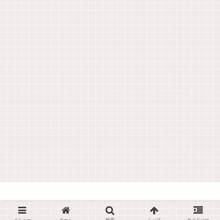
© 2019 学びなおしの４０代でも難関資格を取ろう！.