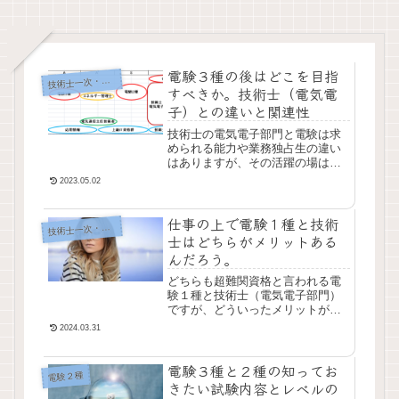
電験３種の後はどこを目指
術士一次・二次試験
技
すべきか。技術士（電気電
子）との違いと関連性
技術士の電気電子部門と電験は求
められる能力や業務独占生の違い
はありますが、その活躍の場は似
通っています。それぞれの難易度
2023.05.02
と電験１～３種の関連性について
紹介しています。受験の参考にし
仕事の上で電験１種と技術
てください。
術士一次・二次試験
技
士はどちらがメリットある
んだろう。
どちらも超難関資格と言われる電
験１種と技術士（電気電子部門）
ですが、どういったメリットがあ
るでしょうか。それぞれの特徴を
2024.03.31
紹介しつつ、管理人の視点で紹介
したいと思います。
電験３種と２種の知ってお
電験２種
きたい試験内容とレベルの