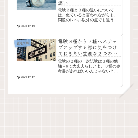
違い
電験２種と３種の違いについて
は、似ていると言われながらも、
問題のレベル以外の点でも違うと
言わざるを得ません。前回は電験
2023.12.19
２種と３種の大まかな違いについ
て記事にしましたが、ここからは
電験３種から２種へステッ
具体的な試験内容の違い...
電験２種
プアップする際に気をつけ
ておきたい重要な２つのこ
と
電験の２種の一次試験は３種の勉
強＋αで大丈夫らしいよ。３種の参
考書があればいいんじゃない？な
んと言っても難しいのは二次試験
2023.12.12
だからね。電験の２種の受験の話
をするとそんな話が良く出てきま
す。本当にそうでし...