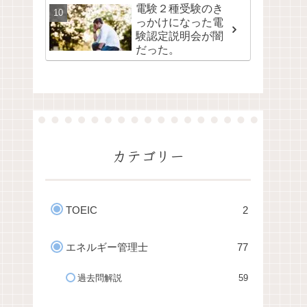
電験２種受験のき
っかけになった電
験認定説明会が闇
だった。
カテゴリー
TOEIC
2
エネルギー管理士
77
過去問解説
59