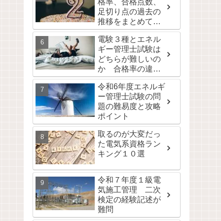
格率、合格点数、
足切り点の過去の
推移をまとめて公
開！
電験３種とエネル
ギー管理士試験は
どちらが難しいの
か 合格率の違い
は取りやすさの違
令和6年度エネルギ
い
ー管理士試験の問
題の難易度と攻略
ポイント
取るのが大変だっ
た電気系資格ラン
キング１０選
令和７年度１級電
気施工管理 二次
検定の経験記述が
難問