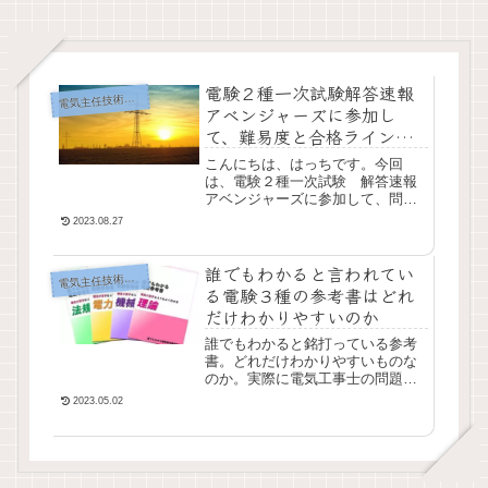
電験２種一次試験解答速報
気主任技術者試験（電験）
電
アベンジャーズに参加し
て、難易度と合格ライン予
想
こんにちは、はっちです。今回
は、電験２種一次試験 解答速報
アベンジャーズに参加して、問題
を解かせていただきましたので、
2023.08.27
今年の感想と印象に残った問題な
どを紹介したいと思います。知識
誰でもわかると言われてい
問題だけでない理論科目...
気主任技術者試験（電験）
電
る電験３種の参考書はどれ
だけわかりやすいのか
誰でもわかると銘打っている参考
書。どれだけわかりやすいものな
のか。実際に電気工事士の問題も
わからなかった自分がレビューし
2023.05.02
てみたいと思います。わかりやす
さ、読みやすさ、イメージ、モチ
ベーションの維持などを重視して
みてみます。