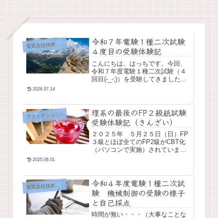
令和７年電験１種二次試験
気主任技術者試験（電験）
電
４度目の受験体験記
こんにちは、はっちです。今回、
令和７年度電験１種二次試験（４
回目(-_-;)）を受験してきました。
このレポートも何度書けばよいの
2026.07.14
か、と思いながらもやっぱり記録
として残しておこうかなと思って
理系の最後のFP２級紙試験
います。管理...
ァイナンシャルプランナー
フ
受験体験記（きんざい）
２０２５年 ５月２５日（日）FP
３級とほぼ全てのFP2級がCBT化
（パソコンで実施）されています
が、唯一FP２級の中でも、金融財
2025.06.01
政事情研究会が行うFP２級試験だ
けは、紙での実施がされていま
令和４年度電験１種二次試
す。ＦＰ協会...
気主任技術者試験（電験）
電
験 機械制御の受験の様子
と自己採点
時間が無い・・・（大事なことな