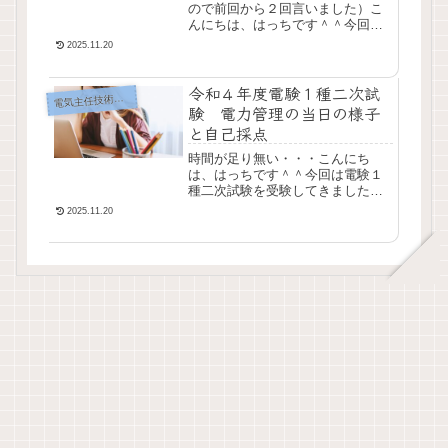
ので前回から２回言いました）こ
んにちは、はっちです＾＾今回は
電験１種二次試験を受験してきま
2025.11.20
したのでその様子を思い出してい
きたいと思います（ＴＴ）今回は
令和４年度電験１種二次試
機械制御編です。時間...
気主任技術者試験（電験）
電
験 電力管理の当日の様子
と自己採点
時間が足り無い・・・こんにち
は、はっちです＾＾今回は電験１
種二次試験を受験してきましたの
でその様子を思い出しながら悶絶
2025.11.20
していきたいと思います（ＴＴ）
２種試験の時とはまた違った苦し
みがそこにはありました...