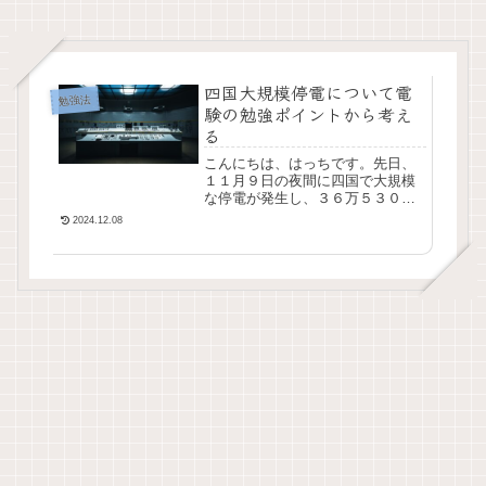
四国大規模停電について電
勉強法
験の勉強ポイントから考え
る
こんにちは、はっちです。先日、
１１月９日の夜間に四国で大規模
な停電が発生し、３６万５３００
戸が停電したとのことでした。実
2024.12.08
際に何が原因で起こったのか？は
後に色々判明するだろうというこ
とで置いておいて、電...