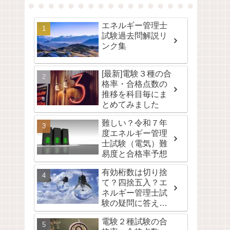
エネルギー管理士
試験過去問解説リ
ンク集
[最新]電験３種の合
格率・合格点数の
推移を科目毎にま
とめてみました
難しい？令和７年
度エネルギー管理
士試験（電気）難
易度と合格率予想
有効桁数は切り捨
て？四捨五入？エ
ネルギー管理士試
験の疑問に答えま
す。
電験２種試験の合