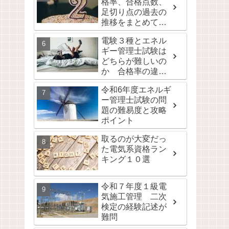
格率、合格点数、
足切り点の過去の
推移をまとめて公
開！
電験３種とエネル
ギー管理士試験は
どちらが難しいの
か 合格率の違い
は取りやすさの違
令和6年度エネルギ
い
ー管理士試験の問
題の難易度と攻略
ポイント
取るのが大変だっ
た電気系資格ラン
キング１０選
令和７年度１級電
気施工管理 二次
検定の経験記述が
難問