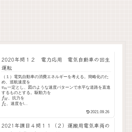
2020年問１２ 電力応用 電気自動車の回生
運転
（１）電気自動車の消費エネルギーを考える。簡略化のた
め、巡航速度を
v
m
一定とし、図のような速度パターンで水平な道路を直進
v
m
するものとする。駆動力を
f
M
、抗力を
f
M
f
L
、速度を\...
f
L
2021.09.26
2021年課目４問１１（２）運搬用電気車両の