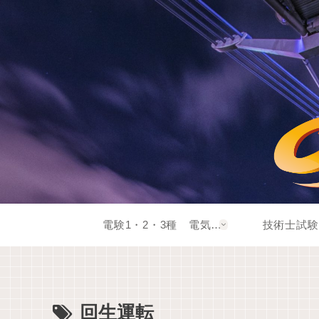
電験1・2・3種 電気系資格
技術士試験
回生運転