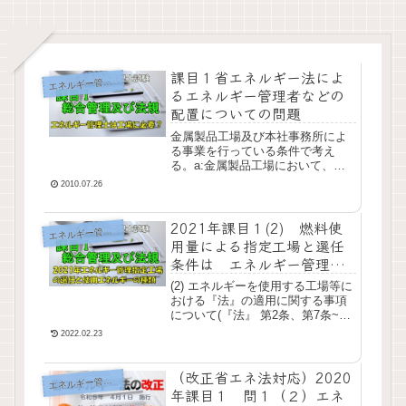
課目１省エネルギー法によ
エ
ネルギー管理士
るエネルギー管理者などの
配置についての問題
金属製品工場及び本社事務所によ
る事業を行っている条件で考え
る。a:金属製品工場において、ボ
イラで使用した都市ガスの量を発
2010.07.26
熱量として換算した量が８万５千
ギガジュールであった。b:金属製
2021年課目１(2) 燃料使
品工場において、コ...
エ
ネルギー管理士
用量による指定工場と選任
条件は エネルギー管理指
定工場
(2) エネルギーを使用する工場等に
おける『法』の適用に関する事項
について(『法』 第2条、第7条~第
14条及び関係する『令』、『則』
2022.02.23
の規定)ある事業者が金属加工工場
と、別の事業所として専ら事務所
（改正省エネ法対応）2020
とし...
エ
ネルギー管理士
年課目１ 問１（２）エネ