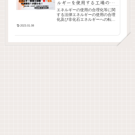
ルギーを使用する工場の判
定
エネルギーの使用の合理化等に関
する法律エネルギーの使用の合理
化及び非化石エネルギーへの転換
等に関する法律(2)エネルギーを使
2023.01.08
用する工場等における 『法』 の適
用に関する事項(『法』第2条、第7
条~第1...