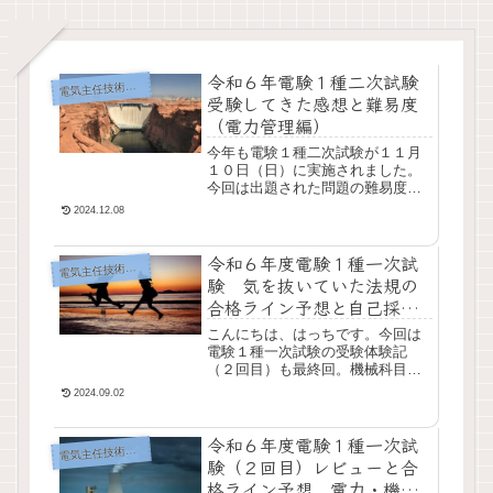
令和６年電験１種二次試験
気主任技術者試験（電験）
電
受験してきた感想と難易度
（電力管理編）
今年も電験１種二次試験が１１月
１０日（日）に実施されました。
今回は出題された問題の難易度や
感想、また、管理人の受験心情を
2024.12.08
表しております。３回目ともなる
と、もうすっかり試験の雰囲気に
令和６年度電験１種一次試
も慣れて・・・なんて...
気主任技術者試験（電験）
電
験 気を抜いていた法規の
合格ライン予想と自己採点
の結果
こんにちは、はっちです。今回は
電験１種一次試験の受験体験記
（２回目）も最終回。機械科目も
終わり、最後の法規科目と得点調
2024.09.02
整の予想です。この法規科目は、
前回の２年前は比較的点数が取れ
令和６年度電験１種一次試
たため、今回もそれなり...
気主任技術者試験（電験）
電
験（２回目）レビューと合
格ライン予想 電力・機械