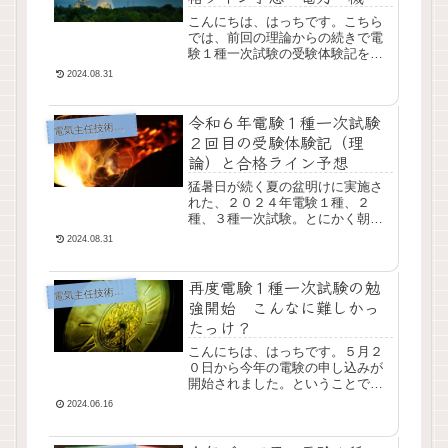
編
こんにちは、はっちです。こちら
では、前回の理論からの続きで電
験１種一次試験の受験体験記を記
事にしています。今回は電力・機
2024.08.31
械編です。ただ、前回の理論科目
と違い、時間的に余裕があり、そ
令和６年電験１種一次試験
れほど精神的に追い詰...
気主任技術者試験（電験）
電
２回目の受験体験記（理
論）と合格ライン予想
猛暑日が続く夏の盆明けに実施さ
れた、２０２４年電験１種、２
種、３種一次試験。とにかく朝か
ら暑い上に、会場もかなり暑く、
2024.08.31
汗が垂れるような状態での実施で
した。今回も、各科目の冷静にな
再度電験１種一次試験の勉
った後での感想と、打っ...
気主任技術者試験（電験）
電
強開始 こんなに難しかっ
たっけ？
こんにちは、はっちです。５月２
０日から今年の電験の申し込みが
開始されました。ということで、
さっそく申し込み。ネットで申し
2024.06.16
込みをし、前回記事で書いたよう
な失敗をしつつも、申し込み完
了。今年は一次試験から...