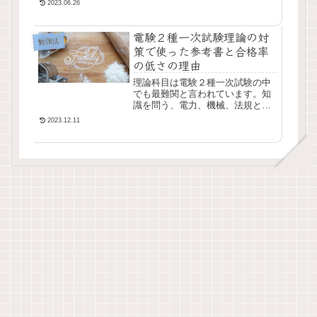
2023.06.26
思い出します。電験３種勉強時
代。わけが分からなかった機械。
電験２種一次試験理論の対
電験２種の勉強をし始め...
勉強法
策で使った参考書と合格率
の低さの理由
理論科目は電験２種一次試験の中
でも最難関と言われています。知
識を問う、電力、機械、法規と違
い、純粋に立式から計算力を求め
2023.12.11
てきます。３種の理論もそこそこ
難しかったのですが、２種になる
と微分積分は当然、ベ...