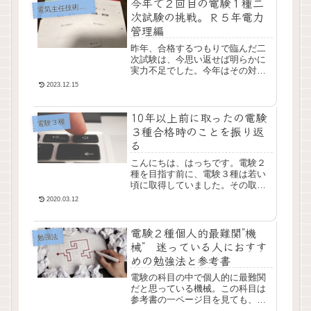
今年で２回目の電験１種二
気主任技術者試験（電験）
電
次試験の挑戦。Ｒ５年電力
管理編
昨年、合格するつもりで臨んだ二
次試験は、今思い返せば明らかに
実力不足でした。今年はその対策
も含めてのチャレンジです！今年
2023.12.15
の受験の様子、問題の感想などを
記事にしておこうと思います。昨
10年以上前に取ったの電験
年度の様子はこちら
電験３種
３種合格時のことを振り返
る
こんにちは、はっちです。電験２
種を目指す前に、電験３種は若い
頃に取得していました。その取得
の動機は本当に大したことなく、
2020.03.12
少し嫌な思い出とともに思い出せ
ます。当時、右も左も分からない
電験２種個人的最難関”機
社会人一年生でした。...
勉強法
械” 迷っている人におすす
めの勉強法と参考書
電験の科目の中で個人的に最難関
だと思っている機械。この科目は
参考書の一ページ目を見ても、な
んだか涙が出そうになったことを