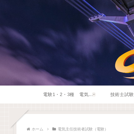
電験1・2・3種 電気系資格
技術士試験
ホーム
電気主任技術者試験（電験）