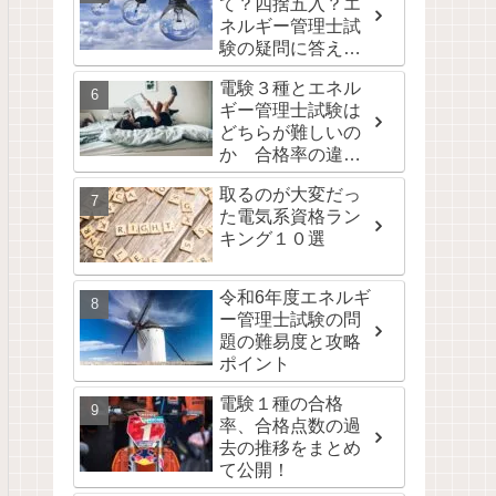
て？四捨五入？エ
ネルギー管理士試
験の疑問に答えま
す。
電験３種とエネル
ギー管理士試験は
どちらが難しいの
か 合格率の違い
は取りやすさの違
取るのが大変だっ
い
た電気系資格ラン
キング１０選
令和6年度エネルギ
ー管理士試験の問
題の難易度と攻略
ポイント
電験１種の合格
率、合格点数の過
去の推移をまとめ
て公開！