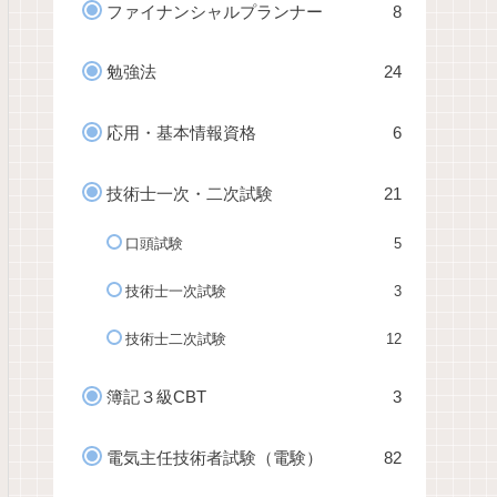
ファイナンシャルプランナー
8
勉強法
24
応用・基本情報資格
6
技術士一次・二次試験
21
口頭試験
5
技術士一次試験
3
技術士二次試験
12
簿記３級CBT
3
電気主任技術者試験（電験）
82