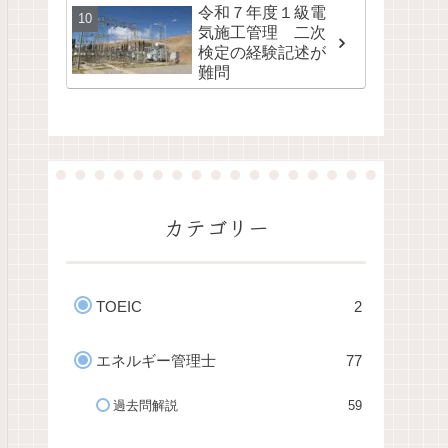
令和７年度１級電
気施工管理 二次
検定の経験記述が
難問
カテゴリー
TOEIC
2
エネルギー管理士
77
過去問解説
59