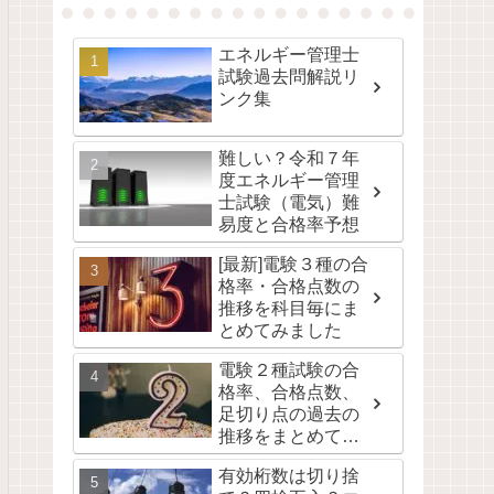
エネルギー管理士
試験過去問解説リ
ンク集
難しい？令和７年
度エネルギー管理
士試験（電気）難
易度と合格率予想
[最新]電験３種の合
格率・合格点数の
推移を科目毎にま
とめてみました
電験２種試験の合
格率、合格点数、
足切り点の過去の
推移をまとめて公
開！
有効桁数は切り捨