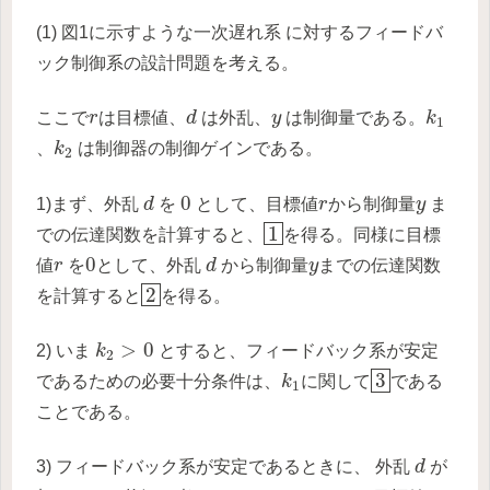
(1) 図1に示すような一次遅れ系 に対するフィードバ
ック制御系の設計問題を考える。
d
k
1
r
y
ここで
r
は目標値、
d
は外乱、
y
は制御量である。
k
1
k
2
、
k
は制御器の制御ゲインである。
2
d
0
r
y
0
1)まず、外乱
d
を
として、目標値
r
から制御量
y
ま
1
1
での伝達関数を計算すると、
を得る。同様に目標
d
0
r
y
0
値
r
を
として、外乱
d
から制御量
y
までの伝達関数
2
2
を計算すると
を得る。
k
2
>
0
>
0
2) いま
k
とすると、フィードバック系が安定
2
3
k
1
3
であるための必要十分条件は、
k
に関して
である
1
ことである。
d
3) フィードバック系が安定であるときに、 外乱
d
が