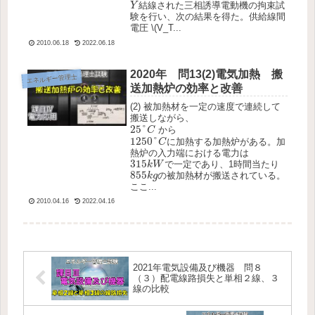
Y
結線された三相誘導電動機の拘束試
Y
験を行い、次の結果を得た。供給線間
電圧 \(V_T...
2010.06.18
2022.06.18
2020年 問13(2)電気加熱 搬
エネルギー管理士
送加熱炉の効率と改善
(2) 被加熱材を一定の速度で連続して
搬送しながら、
25
°
C
25
°
から
C
1250
°
C
1250
°
に加熱する加熱炉がある。加
C
熱炉の入力端における電力は
315
k
W
315
で一定であり、1時間当たり
k
W
855
k
g
855
の被加熱材が搬送されている。
k
g
ここ...
2010.04.16
2022.04.16
2021年電気設備及び機器 問８
（３）配電線路損失と単相２線、３
線の比較