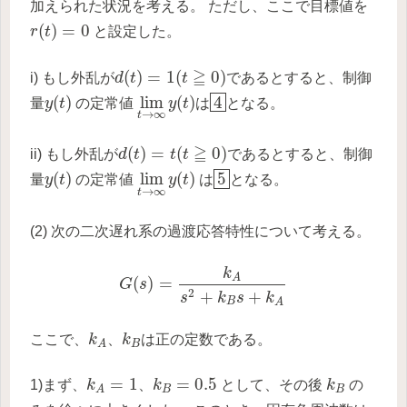
加えられた状況を考える。 ただし、ここで目標値を
r
(
t
)
=
0
(
)
=
0
r
t
と設定した。
d
(
t
)
=
1
(
t
≧
0
)
≧
(
)
=
1
(
0
)
i) もし外乱が
d
t
t
であるとすると、制御
4
y
(
t
)
lim
t
→
∞
y
(
t
)
(
)
lim
(
)
4
量
y
t
の定常値
y
t
は
となる。
→
∞
t
d
(
t
)
=
t
(
t
≧
0
)
≧
(
)
=
(
0
)
ii) もし外乱が
d
t
t
t
であるとすると、制御
5
y
(
t
)
lim
t
→
∞
y
(
t
)
(
)
lim
(
)
5
量
y
t
の定常値
y
t
は
となる。
→
∞
t
(2) 次の二次遅れ系の過渡応答特性について考える。
G
(
s
)
=
k
A
s
2
+
k
B
s
+
k
A
k
A
(
)
=
G
s
2
+
+
s
k
s
k
B
A
k
A
k
B
ここで、
k
、
k
は正の定数である。
B
A
k
A
=
1
k
B
=
0.5
k
B
=
1
=
0.5
1)まず、
k
、
k
として、その後
k
の
B
B
A