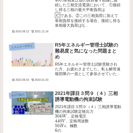
40
の単相変圧器の異容量Ｖ結線に接
続した三相交流電源において、①接続
し得る三相の最大平衡負荷は
C
C
である。②この三相負荷に加えて
単相負荷を接続する場合、接続し得る
単相最大負荷は\(...
2010.08.12
2021.12.14
R5年エネルギー管理士試験の
エネルギー管理士
難易度と気になった問題まと
め
R5年エネルギー管理士試験受験され
た方、お疲れさまでした。私も解答速
報部隊の一員として参加させていただ
き、その中で今年の問題の難易度、論
2023.08.03
2024.01.03
点などをまとめつつ、印象深い問題な
どを紹介していければと思います。全
体的な感想としては、難しい問題もあ
2021年課目３問９（４）三相
過去問解説
り...
誘導電動機の拘束試験
2021年課目３問９（４）三相誘導電動
機の拘束試験定格出力
30
k
W
30
、定格電圧
k
W
440
V
440
、定格周波数
V
50
H
z
50
、極数
H
z
6
6
の