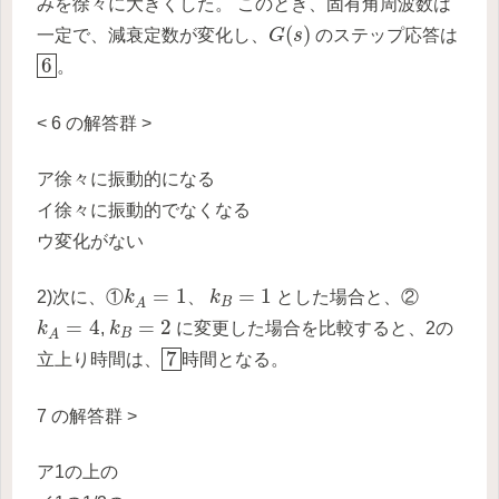
みを徐々に大きくした。 このとき、固有角周波数は
G
(
s
)
(
)
一定で、減衰定数が変化し、
G
s
のステップ応答は
6
6
。
< 6 の解答群 >
ア徐々に振動的になる
イ徐々に振動的でなくなる
ウ変化がない
k
A
=
1
k
B
=
1
=
1
=
1
2)次に、①
k
、
k
とした場合と、②
B
A
k
A
=
4
k
B
=
2
=
4
=
2
k
,
k
に変更した場合を比較すると、2の
B
A
7
7
立上り時間は、
時間となる。
7 の解答群 >
ア1の上の