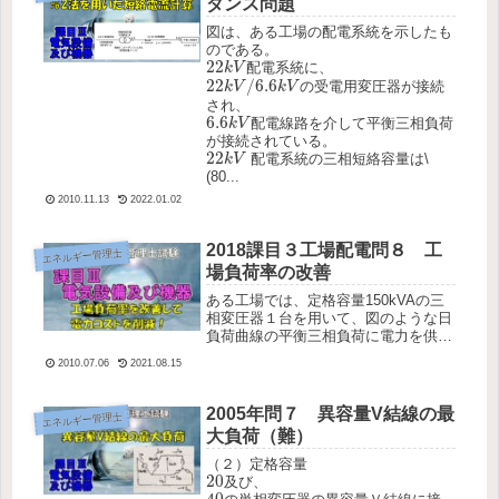
ダンス問題
図は、ある工場の配電系統を示したも
のである。
22
k
V
22
配電系統に、
k
V
22
k
V
/
6.6
k
V
22
/
6.6
の受電用変圧器が接続
k
V
k
V
され、
6.6
k
V
6.6
配電線路を介して平衡三相負荷
k
V
が接続されている。
22
k
V
22
配電系統の三相短絡容量は\
k
V
(80...
2010.11.13
2022.01.02
2018課目３工場配電問８ 工
エネルギー管理士
場負荷率の改善
ある工場では、定格容量150kVAの三
相変圧器１台を用いて、図のような日
負荷曲線の平衡三相負荷に電力を供給
している。変圧器の無負荷損は０．３
2010.07.06
2021.08.15
ｋＷ、定格出力時の負荷損は１．５ｋ
Ｗである。また、変圧器は定格電圧一
定で運転されているものとする。１...
2005年問７ 異容量V結線の最
エネルギー管理士
大負荷（難）
（２）定格容量
20
20
及び、
40