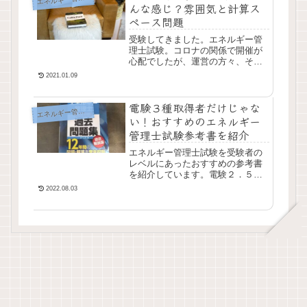
んな感じ？雰囲気と計算ス
ペース問題
受験してきました。エネルギー管
理士試験。コロナの関係で開催が
心配でしたが、運営の方々、そし
て受験者のみなさんの協力もあっ
2021.01.09
て無事受験することができまし
た。とても広い会場はそのためだ
電験３種取得者だけじゃな
ったかもしれません。は...
エ
ネルギー管理士
い！おすすめのエネルギー
管理士試験参考書を紹介
エネルギー管理士試験を受験者の
レベルにあったおすすめの参考書
を紹介しています。電験２．５種
と言われている試験を受験する人
2022.08.03
のレベルは様々です。自分にあっ
た参考書を選ぶことがコスパの良
い勉強方法になるかと思います。