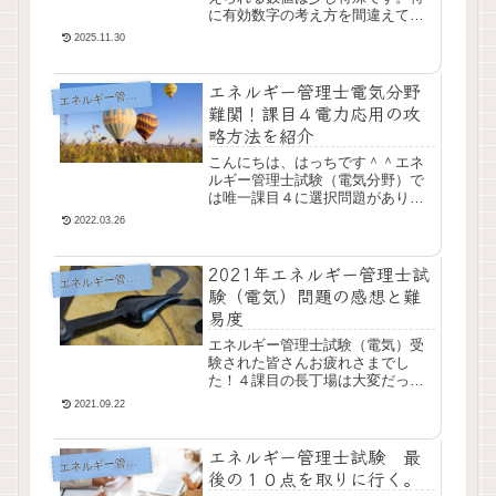
に有効数字の考え方を間違えてし
まうと、最終的な答えが間違って
2025.11.30
しまう可能性もあります。その有
効数字について間違えないように
エネルギー管理士電気分野
しましょう。
エ
ネルギー管理士
難関！課目４電力応用の攻
略方法を紹介
こんにちは、はっちです＾＾エネ
ルギー管理士試験（電気分野）で
は唯一課目４に選択問題がありま
す。この選択問題では何を選択す
2022.03.26
るか、また、難易度の高い電力応
用分野において力学的問題などを
2021年エネルギー管理士試
どう攻略するかなどを...
エ
ネルギー管理士
験（電気）問題の感想と難
易度
エネルギー管理士試験（電気）受
験された皆さんお疲れさまでし
た！４課目の長丁場は大変だった
のではないかと思います。私も速
2021.09.22
報部隊に参加させていただいた関
係で一通り問題を解いた感想を書
エネルギー管理士試験 最
いておきたいと思います...
エ
ネルギー管理士
後の１０点を取りに行く。