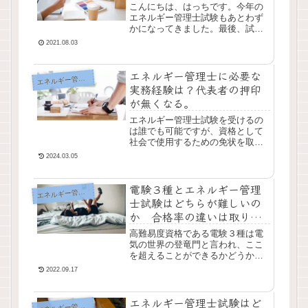
こんにちは、はっちです。今年の
エネルギー管理士試験もあとわず
かになってきました。最後、試験
直前の点の取り方について記事に
2021.08.03
しておきたいと思います。あくま
で、これまで勉強してきた人向け
エネルギー管理士に必要な
ですので、ご注意くだ...
エ
ネルギー管理士
実務経験は？代表者の押印
が無くなる。
エネルギー管理士試験を受けるの
は誰でも可能ですが、資格として
社会で使用するための免状を取得
するためには実務経験が必要で
2024.03.05
す。せっかくたくさん勉強して、
資格取得したのに実務経験で免状
電験３種とエネルギー管理
がもらえない。というの...
エ
ネルギー管理士
士試験はどちらが難しいの
か 合格率の違いは取りや
すさの違い
高難易度資格である電験３種は電
気の世界の登竜門と言われ、ここ
を超えることができるかどうか
で、電気の管理者になれるかどう
2022.09.17
か決まってきます。一方でエネル
ギー管理士（電気）は３種を取得
エネルギー管理士試験はど
した後に受験するイメー...
エ
ネルギー管理士