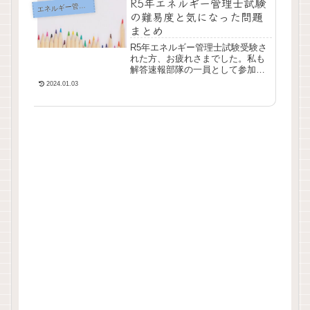
R5年エネルギー管理士試験
エ
ネルギー管理士
の難易度と気になった問題
まとめ
R5年エネルギー管理士試験受験さ
れた方、お疲れさまでした。私も
解答速報部隊の一員として参加さ
せていただき、その中で今年の問
2024.01.03
題の難易度、論点などをまとめつ
つ、印象深い問題などを紹介して
いければと思います...