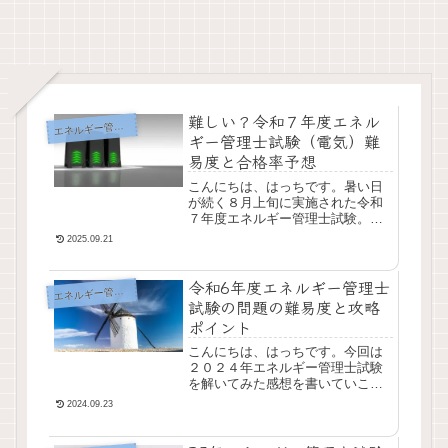
難しい？令和７年度エネル
エ
ネルギー管理士
ギー管理士試験（電気）難
易度と合格率予想
こんにちは、はっちです。暑い日
が続く８月上旬に実施された令和
７年度エネルギー管理士試験。朝
から夕方まで。長時間にわたりお
2025.09.21
疲れ様でした。今年も省エネルギ
ーセンター公式ＨＰより、出題問
令和6年度エネルギー管理士
題の掲載と標準解答が...
エ
ネルギー管理士
試験の問題の難易度と攻略
ポイント
こんにちは、はっちです。今回は
２０２４年エネルギー管理士試験
を解いてみた感想を書いていこう
と思います。ただ解いてみた感想
2024.09.23
にはなりますが、本番の時間制限
の厳しい中で問題を解くのとは訳
が違います。落ち着い...