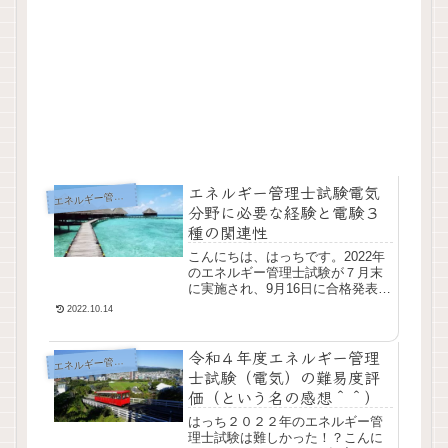
エネルギー管理士試験電気
エ
ネルギー管理士
分野に必要な経験と電験３
種の関連性
こんにちは、はっちです。2022年
のエネルギー管理士試験が７月末
に実施され、9月16日に合格発表が
ありました。エネルギー管理士試
2022.10.14
験は例年熱分野の方が易しいと言
われていましたが、近年その差は
令和４年度エネルギー管理
詰まってきて...
エ
ネルギー管理士
士試験（電気）の難易度評
価（という名の感想＾＾）
はっち２０２２年のエネルギー管
理士試験は難しかった！？こんに