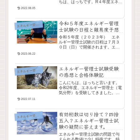
ちは、はっちです。R４年度エネル
ギー管理士試験速報部隊として当
2022.08.05
日、途中参戦ではありますが問題
を解かせていただきました。（ア
令和５年度エネルギー管理
ベンジャーズと言わ...
エ
ネルギー管理士
士試験の日程と難易度予想
令和５年度（２０２３年） エネ
ルギー管理士試験の日程は７月３
０日（日）で開催されます。エネ
ルギー管理士試験はかなりの長丁
2023.06.22
場の試験になります。最後まで油
断せずにがんばっていきましょ
エネルギー管理士試験受験
う。
エ
ネルギー管理士
の感想と合格体験記
こんにちは、はっちと言います。
令和2年度、エネルギー管理士（電
気分野）を受験してきました。電
験の知識を使って省エネルギーを
2022.07.11
どのように実施していくか。大枠
ではありますがエネルギー管理士
有効桁数は切り捨て？四捨
試験はそのような思...
エ
ネルギー管理士
五入？エネルギー管理士試
験の疑問に答えます。
エネルギー管理士試験の問題で与
えられる数値は少し特殊です。特