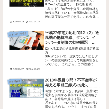
図のような電気加熱装置によって、
0.2
m
/
s
0.2
/
の速度で、一様な断面積
m
s
1.5
×
10
−
5
m
2
−
5
2
1.5
×
10
の十分長い金属線材を
m
連続加熱している。金属線材の加熱前
後の温度差は一定である。この金属線
材の密度は\(7800kg/...
2010.08.28
2022.04.15
平成27年電力応用問12（2）送
エネルギー管理士
風機の抵抗曲線、ダンパ、イ
ンバータ制御の効率問題
2019年エネルギー管理士試験
(2) ある工場の送風設備 (送風機定格出
力
30
30
kWにおいて、現状では吐き出しダ
ンパの開度制御によって風量調節を行
っている。 これから、この設備に汎
用インバータによる速度制御を導入す
2010.05.27
2024.05.29
ることで、省エネルギー化を図ること
を考える。現状の...
2018年課目３問７不平衡率が
過去問解説
与える単相三線式の損失
3)図1に示すような、負荷A、負荷Bに
電力を供給する単相3線式配電回路が
あり、各線路の抵抗は等しく
R
である。このときの線路全体の電力
R
損失を求める。 ただし、すべての負