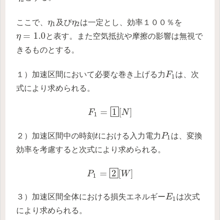
η
1
η
2
ここで、
η
及び
η
は一定とし、効率１００％を
1
2
η
=
1.0
=
1.0
η
と表す。また空気抵抗や摩擦の影響は無視で
きるものとする。
F
1
１）加速区間において必要な巻き上げる力
F
は、次
1
式により求められる。
F
1
=
1
[
N
]
=
1
[
]
F
N
1
P
1
t
２）加速区間中の時刻
t
における入力電力
P
は、変換
1
効率を考慮すると次式により求められる。
P
1
=
2
[
W
]
=
2
[
]
P
W
1
E
1
３）加速区間全体における損失エネルギー
E
は次式
1
により求められる。