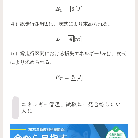
E
1
=
3
[
J
]
=
3
[
]
E
J
1
L
４）総走行距離
L
は、次式により求められる。
L
=
4
[
m
]
=
4
[
]
L
m
E
T
５）総走行区間における損失エネルギー
E
は、次式
T
により求められる。
E
T
=
5
[
J
]
=
5
[
]
E
J
T
エネルギー管理士試験に一発合格したい
人に