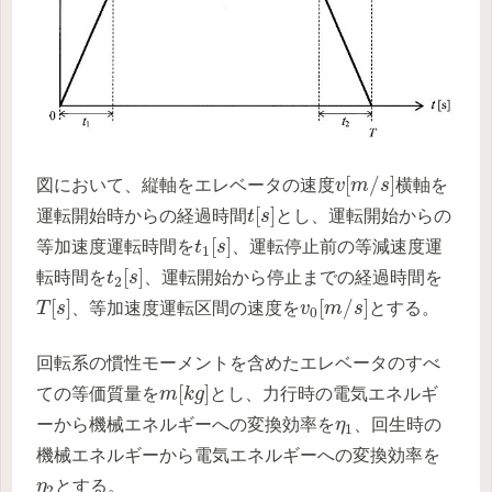
v
[
m
/
s
]
[
/
]
図において、縦軸をエレベータの速度
v
m
s
横軸を
t
[
s
]
[
]
運転開始時からの経過時間
t
s
とし、運転開始からの
t
1
[
s
]
[
]
等加速度運転時間を
t
s
、運転停止前の等減速度運
1
t
2
[
s
]
[
]
転時間を
t
s
、運転開始から停止までの経過時間を
2
T
[
s
]
v
0
[
m
/
s
]
[
]
[
/
]
T
s
、等加速度運転区間の速度を
v
m
s
とする。
0
回転系の慣性モーメントを含めたエレベータのすべ
m
[
k
g
]
[
]
ての等価質量を
m
k
g
とし、力行時の電気エネルギ
η
1
ーから機械エネルギーへの変換効率を
η
、回生時の
1
機械エネルギーから電気エネルギーへの変換効率を
η
2
η
とする。
2