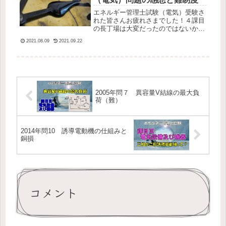
エネルギー管理士試験（電気）受験さ
れた皆さんお疲れさまでした！４課目
の長丁場は大変だったのではないかと
思います。私も速報部隊に参加させて
2021.08.09
2021.09.22
いただいた関係で一通り問題を解いた
感想を書いておきたいと思います。
2005年問７ 異容量V結線の最大負
荷（難）
2014年問10 誘導電動機の仕組みと
銅損
コメント