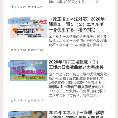
荷の力率は100%とする。ここで、線
路電流 \(\dot{I_A}...
2010.04.22
2024.04.22
（改正省エネ法対応）2020年
エネルギー管理士
課目１ 問１（２）エネルギ
ーを使用する工場の判定
エネルギーの使用の合理化等に関する
法律エネルギーの使用の合理化及び非
化石エネルギーへの転換等に関する法
律(2)エネルギーを使用する工場等にお
2010.01.08
2023.01.08
ける 『法』 の適用に関する事項
(『法』第2条、第7条~第14条及び関係
する 『令』、『則』の規定)...
2020年問７工場配電（３）
エネルギー管理士
工場の日負荷曲線と力率改善
図１のように、ある工場の受電用変電
所から三相３線式配電線を経由して、
a棟受電点に電圧6600Vで配電する系
2000
k
W
2000
統があり、a棟内で最大負荷が
の平衡三相負荷が接続され
k
W
ている。この負荷の日負荷曲線は図２
に示すとおりであり、負荷は大...
2010.08.15
2021.08.15
2021年エネルギー管理士試験
エネルギー管理士
（電気）問題の感想と難易度