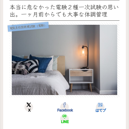
本当に危なかった電験２種一次試験の思い
出。一ヶ月前からでも大事な体調管理
電気主任技術者試験（電験）
X
Facebook
はてブ
LINE