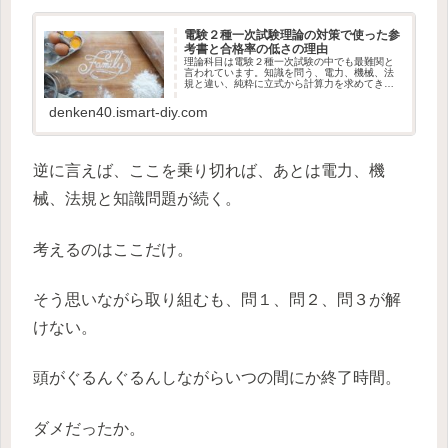
電験２種一次試験理論の対策で使った参
考書と合格率の低さの理由
理論科目は電験２種一次試験の中でも最難関と
言われています。知識を問う、電力、機械、法
規と違い、純粋に立式から計算力を求めてきま
す。３種の理論もそこそこ難しかったのです
が、２種になると微分積分は当然、ベ...
denken40.ismart-diy.com
逆に言えば、ここを乗り切れば、あとは電力、機
械、法規と知識問題が続く。
考えるのはここだけ。
そう思いながら取り組むも、問１、問２、問３が解
けない。
頭がぐるんぐるんしながらいつの間にか終了時間。
ダメだったか。